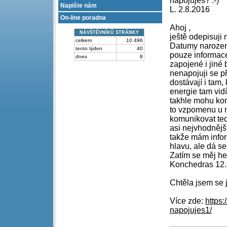
napojuješ? :-)
Napište nám
L. 2.8.2016
On-line poradna
Ahoj ,
NÁVŠTĚVNÍKŮ STRÁNKY
ještě odepisuji n
celkem
10 496
Datumy narození
tento týden
40
pouze informace
dnes
8
zapojené i jiné
nenapojuji se př
dostávají i tam,
energie tam vidí
takhle mohu komu
to vzpomenu u m
komunikovat teď 
asi nejvhodnějš
takže mám infor
hlavu, ale dá se
Zatím se měj hez
Konchedras 12.
Chtěla jsem se j
Více zde:
https
napojujes1/