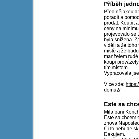
Příběh jed
Před nějakou do
poradit a pomoci
prodat. Koupit a
ceny na minimum
projevovalo se 
byla snížena. Zá
viděli a že toho
místě a že budou
manželem rudé t
koupi provázely
tím místem.
Vypracovala jsem
Více zde:
https
domu2/
Este sa chc
Mila pani Konc
Este sa chcem o
znova.Naposledy
Ci to nebude sk
Dakujem.