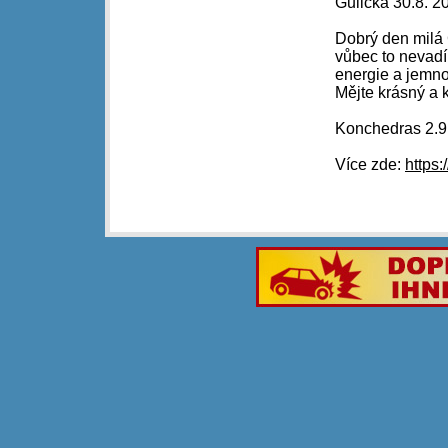
Gulička 30.8. 2
Dobrý den milá 
vůbec to nevadí
energie a jemno
Mějte krásný a 
Konchedras 2.9
Více zde:
https