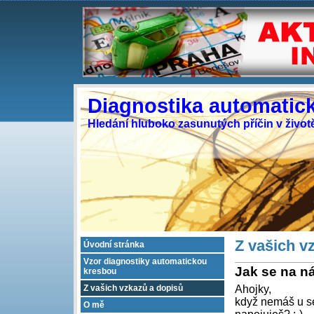
Diagnostika automatic
Hledání hluboko zasunutých příčin v život
Z vašich v
Úvodní stránka
Vzor diagnostiky automatickou
Jak se na n
kresbou
Z vašich vzkazů a dopisů
Ahojky,
když nemáš u se
O mě