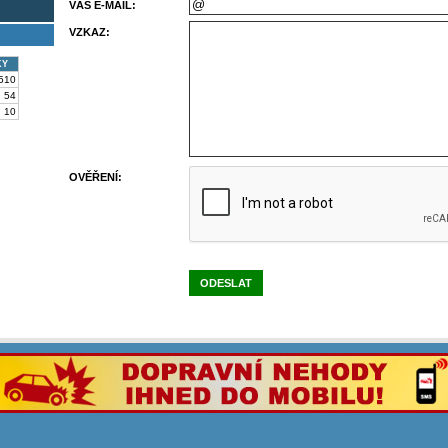
VÁŠ E-MAIL:
VZKAZ:
KY
510
54
10
OVĚŘENÍ:
ODESLAT