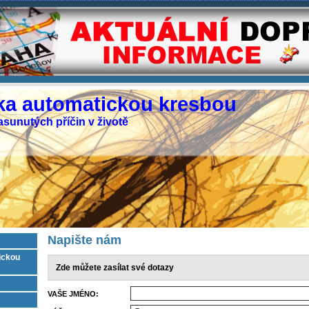
ka automatickou kresbou
sunutých příčin v životě
Napište nám
ickou
Zde můžete zasílat své dotazy
VAŠE JMÉNO: