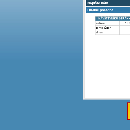
Napište nám
On-line poradna
NÁVŠTĚVNÍKŮ STRÁN
celkem
10 
tento týden
dnes