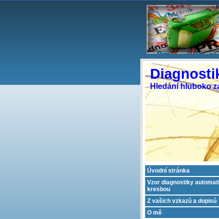
Diagnosti
Hledání hluboko za
Úvodní stránka
Vzor diagnostiky automat
kresbou
Z vašich vzkazů a dopisů
O mě